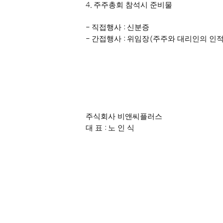
4.
주주총회 참석시 준비물
-
직접행사
:
신분증
-
간접행사
:
위임장
(
주주와 대리인의 인
주식회사 비앤씨플러스
대 표
:
노 인 식