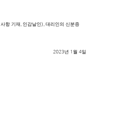
적사항 기재
,
인감날인
),
대리인의 신분증
2023
년
1
월
4
일