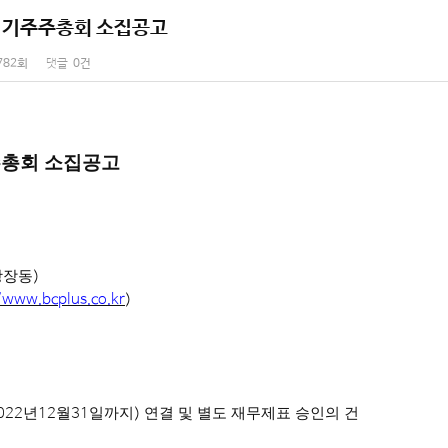
 정기주주총회 소집공고
782회
댓글
0건
총회 소집공고
광장동
)
//www.bcplus.co.kr
)
022
년
12
월
31
일까지
)
연결 및 별도 재무제표 승인의 건