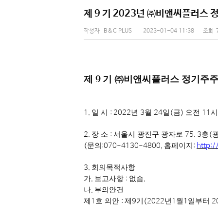
제 9 기 2023년 ㈜비앤씨플러스
작성자
B&C PLUS
2023-01-04 11:38
조회
제
기
㈜
비앤씨플러스 정기주주
9
1.
일 시
: 2022
년
3
월
24
일
(
금
)
오전
11
시
2.
장 소
:
서울시 광진구 광자로
75. 3
층
(
(
문의
:070-4130-4800,
홈페이지
:
http:
3.
회의목적사항
가
.
보고사항
:
없슴
.
나
.
부의안건
제
1
호 의안
:
제
9
기
(2022
년
1
월
1
일부터
2