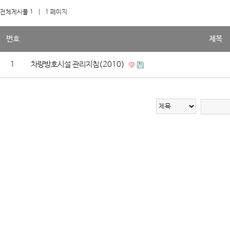
전체게시물 1
| 1 페이지
번호
제목
1
차량방호시설 관리지침(2010)