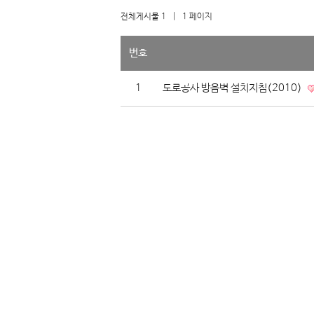
전체게시물 1
| 1 페이지
번호
1
도로공사 방음벽 설치지침(2010)