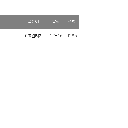
글쓴이
날짜
조회
최고관리자
12-16
4285